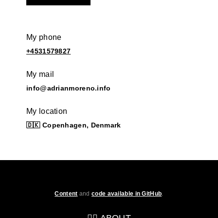
My phone
+4531579827
My mail
info@adrianmoreno.info
My location
🇩🇰 Copenhagen, Denmark
Content
and
code available in GitHub
.
💁‍♂️ ABOUT