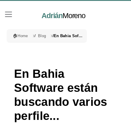
Adrián
Moreno
🏠
Home
Blog
En Bahia Software están buscando varios perfile...
En Bahia
Software están
buscando varios
perfile...